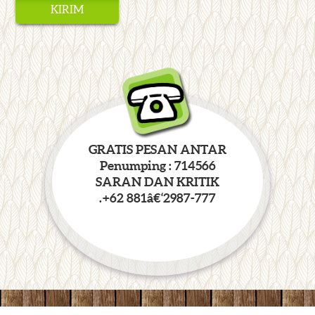
GRATIS PESAN ANTAR
Penumping : 714566
SARAN DAN KRITIK
. +62 881â€‘2987-777